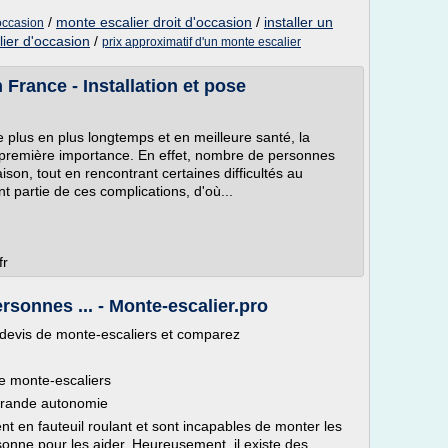
/
monte escalier droit d'occasion
/
installer un
occasion
ier d'occasion
/
prix approximatif d'un monte escalier
 France - Installation et pose
e plus en plus longtemps et en meilleure santé, la
e première importance. En effet, nombre de personnes
son, tout en rencontrant certaines difficultés au
t partie de ces complications, d'où...
fr
rsonnes ... - Monte-escalier.pro
 devis de monte-escaliers et comparez
de monte-escaliers
grande autonomie
 en fauteuil roulant et sont incapables de monter les
sonne pour les aider. Heureusement, il existe des