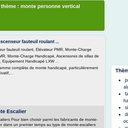
e thème : monte personne vertical
censeur fauteuil roulant ...
ur fauteuil roulant, Elévateur PMR, Monte-Charge
 PMR, Monte-Charge Handicapé, Ascensores de sillas de
Kg, Equipement Handicapé LXW ...
gamme complète de monte handicapé, particulièrement
Thèm
atif,...
p
al
f
h
s
te Escalier
d
aliers Pour bien choisir parmi les fabricants de monte-
oc
esser dans un premier temps au type de monte-escaliers