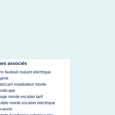
es associés
rix fauteuil roulant electrique
gerie
abricant installateur monte
andicape
iege monte escalier tarif
iable monte escalier electrique
casion