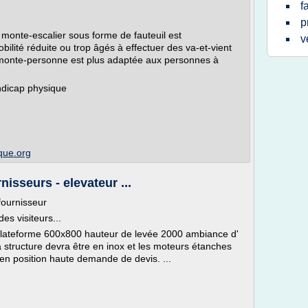
f
p
 monte-escalier sous forme de fauteuil est
v
bilité réduite ou trop âgés à effectuer des va-et-vient
 monte-personne est plus adaptée aux personnes à
ndicap physique
ique.org
isseurs - elevateur ...
fournisseur
es visiteurs...
teforme 600x800 hauteur de levée 2000 ambiance d'
a structure devra être en inox et les moteurs étanches
 en position haute demande de devis. ...