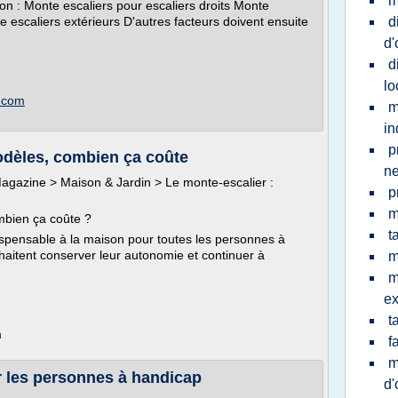
m
ion : Monte escaliers pour escaliers droits Monte
e escaliers extérieurs D'autres facteurs doivent ensuite
d
d'
d
lo
r.com
m
in
p
modèles, combien ça coûte
ne
 Magazine > Maison & Jardin > Le monte-escalier :
p
m
ombien ça coûte ?
t
ispensable à la maison pour toutes les personnes à
haitent conserver leur autonomie et continuer à
m
m
ex
t
m
f
m
r les personnes à handicap
d'