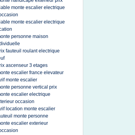
onte handicape exterieur prix
iable monte escalier electrique
occasion
iable monte escalier electrique
cation
onte personne maison
dividuelle
rix fauteuil roulant electrique
uf
rix ascenseur 3 etages
onte escalier france elevateur
arif monte escalier
onte personne vertical prix
onte escalier electrique
terieur occasion
arif location monte escalier
auteuil monte personne
onte escalier exterieur
occasion