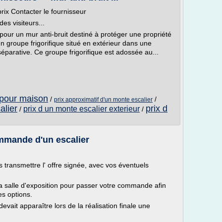
 Contacter le fournisseur
es visiteurs...
r un mur anti-bruit destiné à protéger une propriété
 groupe frigorifique situé en extérieur dans une
séparative. Ce groupe frigorifique est adossée au...
r pour maison
/
/
prix approximatif d'un monte escalier
alier
prix d
prix d un monte escalier exterieur
/
/
mande d'un escalier
 transmettre l' offre signée, avec vos éventuels
la salle d'exposition pour passer votre commande afin
es options.
l devait apparaître lors de la réalisation finale une