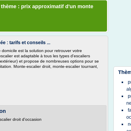
e thème : prix approximatif d'un monte
: tarifs et conseils ...
 domicile est la solution pour retrouver votre
scalier est adaptable à tous les types d'escaliers
r d'extérieur) et propose de nombreuses options pour se
tation. Monte-escalier droit, monte-escalier tournant,
Thèm
p
al
p
ne
f
ion
oc
ier droit d'occasion
n