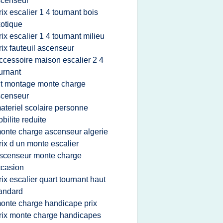
scenseur
rix escalier 1 4 tournant bois
otique
rix escalier 1 4 tournant milieu
rix fauteuil ascenseur
ccessoire maison escalier 2 4
urnant
it montage monte charge
scenseur
ateriel scolaire personne
bilite reduite
onte charge ascenseur algerie
rix d un monte escalier
scenseur monte charge
casion
rix escalier quart tournant haut
andard
onte charge handicape prix
rix monte charge handicapes