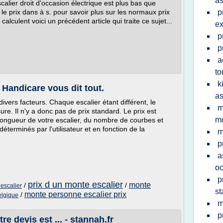
a
alier droit d'occasion électrique est plus bas que
 le prix dans à s. pour savoir plus sur les normaux prix
p
lculent voici un précédent article qui traite ce sujet...
ex
p
p
a
to
k
 Handicare vous dit tout.
a
ivers facteurs. Chaque escalier étant différent, le
m
ure. Il n'y a donc pas de prix standard. Le prix est
mo
 longueur de votre escalier, du nombre de courbes et
éterminés par l'utilisateur et en fonction de la
m
p
a
oc
p
prix d un monte escalier
monte
/
/
 escalier
st
monte personne escalier prix
/
elgique
m
p
re devis est ... - stannah.fr