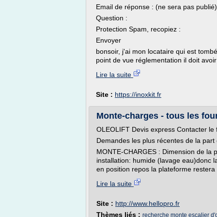
Email de réponse : (ne sera pas publié)
Question :
Protection Spam, recopiez :
Envoyer
bonsoir, j'ai mon locataire qui est tombé
point de vue réglementation il doit avoir
Lire la suite
Site :
https://inoxkit.fr
Monte-charges - tous les four
OLEOLIFT Devis express Contacter le 
Demandes les plus récentes de la part d
MONTE-CHARGES : Dimension de la pla
installation: humide (lavage eau)donc l
en position repos la plateforme restera
Lire la suite
Site :
http://www.hellopro.fr
Thèmes liés :
recherche monte escalier d'