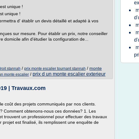
ex
 est unique !
m
st unique !
d'
ettra d' établir un devis détaillé et adapté à vos
m
m
nçues sur mesure. Pour établir un prix, notre conseiller
 domicile afin d'étudier la configuration de...
d'
m
pr
/
/
monte
droit stannah
prix monte escalier tournant stannah
prix d un monte escalier exterieur
/
'un monte escalier
2019 | Travaux.com
 le coût des projets communiqués par nos clients.
? Comment obtenons-nous ces données? 1. Les
m et trouvent un professionnel pour effectuer des travaux
 projet est finalisé, ils remplissent une enquête de