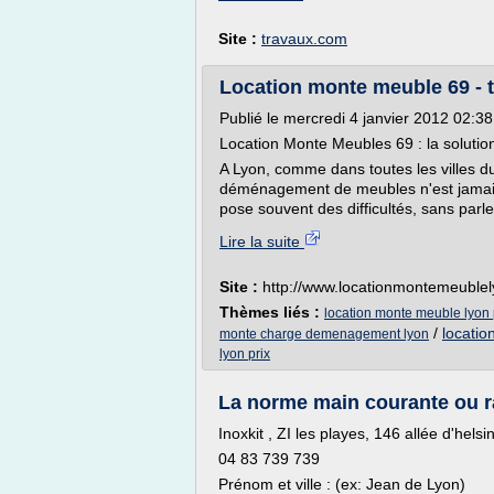
Site :
travaux.com
Location monte meuble 69 - tel
Publié le mercredi 4 janvier 2012 02:38 
Location Monte Meubles 69 : la soluti
A Lyon, comme dans toutes les villes 
déménagement de meubles n'est jamais un
pose souvent des difficultés, sans parle
Lire la suite
Site :
http://www.locationmontemeuble
Thèmes liés :
location monte meuble lyon 
/
locati
monte charge demenagement lyon
lyon prix
La norme main courante ou r
Inoxkit , ZI les playes, 146 allée d'h
04 83 739 739
Prénom et ville : (ex: Jean de Lyon)