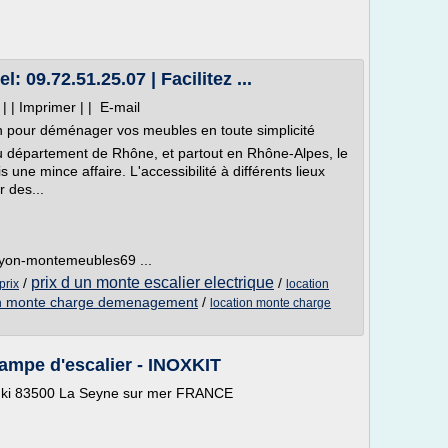
: 09.72.51.25.07 | Facilitez ...
| | Imprimer | | E-mail
on pour déménager vos meubles en toute simplicité
du département de Rhône, et partout en Rhône-Alpes, le
e mince affaire. L'accessibilité à différents lieux
r des...
lyon-montemeubles69 ...
prix d un monte escalier electrique
/
/
prix
location
on monte charge demenagement
/
location monte charge
ampe d'escalier - INOXKIT
elsinki 83500 La Seyne sur mer FRANCE