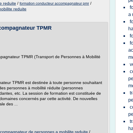
pe
 reduite
/
/
formation conducteur accompagnateur pmr
f
bilite reduite
a 
f
ccompagnateur TPMR
h
f
f
a
ompagnateur TPMR (Transport de Personnes à Mobilité
mo
v
c
pe
ateur TPMR est destinée à toute personne souhaitant
mo
 des personnes à mobilité réduite (personnes
t
ntes, etc. La session de formation est constituée de
domaines concernés par cette activité. De nouvelles
p
ale des ...
c
pe
t
ha
ccompagnateur de personnes a mobilite reduite
/