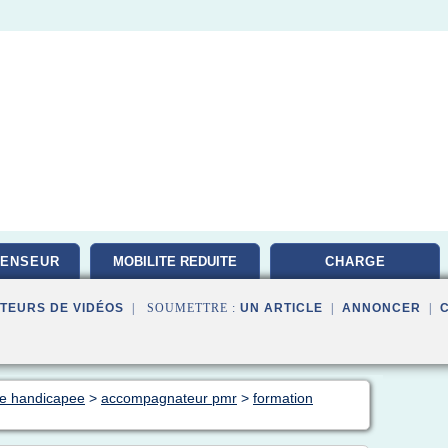
CENSEUR
MOBILITE REDUITE
CHARGE
TEURS DE VIDÉOS
| SOUMETTRE :
UN ARTICLE
|
ANNONCER
|
ne handicapee
>
accompagnateur pmr
>
formation