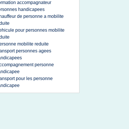
ormation accompagnateur
ersonnes handicapees
hauffeur de personne a mobilite
duite
ehicule pour personnes mobilite
duite
ersonne mobilite reduite
ransport personnes agees
andicapees
ccompagnement personne
andicapee
ransport pour les personne
andicapee