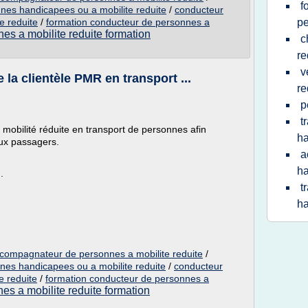
f
es handicapees ou a mobilite reduite
/
conducteur
e reduite
/
formation conducteur de personnes a
p
nes a mobilite reduite formation
c
re
v
la clientèle PMR en transport ...
re
p
t
mobilité réduite en transport de personnes afin
h
ux passagers.
a
h
.
t
h
compagnateur de personnes a mobilite reduite
/
es handicapees ou a mobilite reduite
/
conducteur
 reduite
/
formation conducteur de personnes a
es a mobilite reduite formation