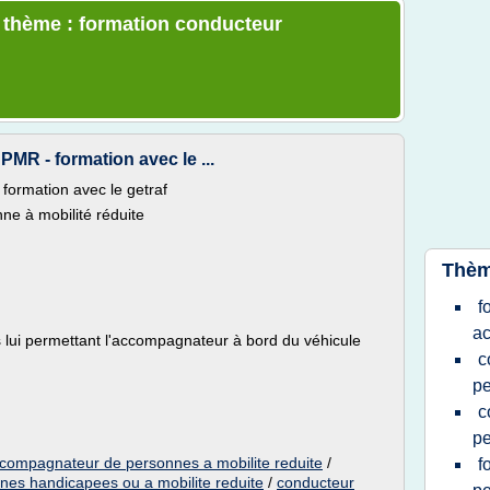
e thème : formation conducteur
R - formation avec le ...
ormation avec le getraf
e à mobilité réduite
Thèm
f
a
s lui permettant l'accompagnateur à bord du véhicule
c
p
c
pe
compagnateur de personnes a mobilite reduite
/
f
es handicapees ou a mobilite reduite
/
conducteur