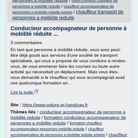
personnes a mobilite reduite
/
offres d'emploi chauffeur de
/
personnes a mobilite reduite
chauffeur accompagnateur de
chauffeur transport de
/
personnes a mobilite reduite emploi
personnes a mobilite reduite
Conducteur accompagnateur de personne à
mobilité réduite ...
3 commentaires
En tant que personne à mobilité réduite, vous avez peut-
être déjà gouté aux services d'une société de transport
spécialisée, qui vous a proposé de vous conduire à rendez-
vous, de vous emmener faire les courses ou toute autre
activité qui nécessitait un déplacement. Mais vous êtes-
vous demandé si le chauffeur qui vous accompagnait avait
une quelconque formation en...
Lire la suite
Site :
https://www.voiture-et-handicap.fr
Thèmes liés :
conducteur accompagnateur de personne a
mobilite reduite
/
formation conducteur accompagnateur de
personnes a mobilite reduite
/
formation chauffeur
/
accompagnateur personnes mobilite reduite
chauffeur
/
chauffeur
accompagnateur de personnes a mobilite reduite emploi