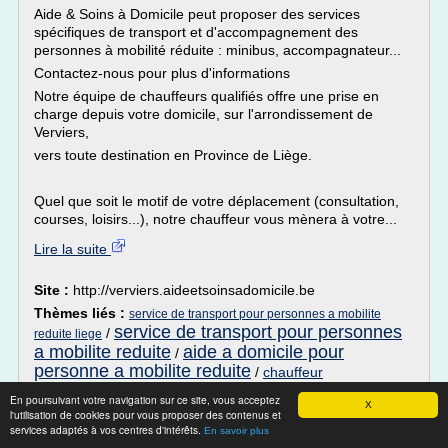
Aide & Soins à Domicile peut proposer des services
spécifiques de transport et d'accompagnement des
personnes à mobilité réduite : minibus, accompagnateur...
Contactez-nous pour plus d'informations
Notre équipe de chauffeurs qualifiés offre une prise en
charge depuis votre domicile, sur l'arrondissement de
Verviers,
vers toute destination en Province de Liège.
Quel que soit le motif de votre déplacement (consultation,
courses, loisirs...), notre chauffeur vous mènera à votre...
Lire la suite
Site :
http://verviers.aideetsoinsadomicile.be
Thèmes liés :
service de transport pour personnes a mobilite
service de transport pour personnes
/
reduite liege
a mobilite reduite
aide a domicile pour
/
personne a mobilite reduite
/
chauffeur
aide aux
accompagnateur personne mobilite reduite
/
En poursuivant votre navigation sur ce site, vous acceptez
personne a mobilite reduite
X
l'utilisation de cookies pour vous proposer des contenus et
services adaptés à vos centres d'intérêts.
En savoir plus
TPMR (Transport de Personnes à ... -