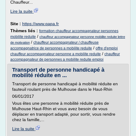
Chauffeur...
Lire la suite
Site :
https://www.qapa.fr
Thèmes liés :
formation chauffeur accompagnateur personnes
/
mobilite reduite
chauffeur accompagnateur personne mobilite reduite lettre
/
chauffeur accompagnateur / chauffeuse
de motivation
/
accompagnatrice de personnes a mobilite reduite
offre d'emploi
/
chauffeur accompagnateur personne a mobilite reduite
chauffeur
accompagnateur de personnes a mobilite reduite emploi
Transport de personne handicapé à
mobilité réduite en ...
Transport de personne handicapé à mobilité réduite en
fauteuil roulant près de Mulhouse dans le Haut-Rhin
06/01/2017
Vous êtes une personne à mobilité réduite près de
Mulhouse Haut-Rhin et vous avez besoin de vous
déplacer en transport adapté, pour sortir, vous rendre
chez la famille,...
Lire la suite