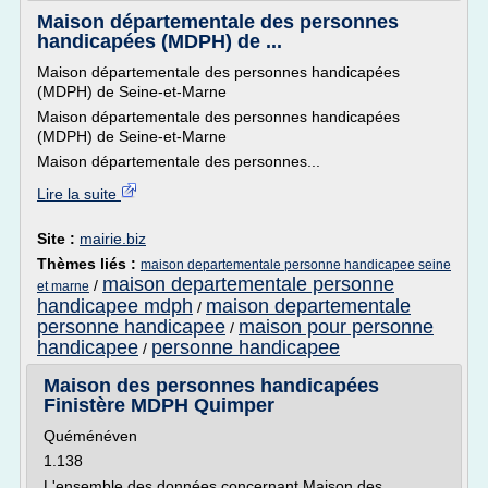
Maison départementale des personnes
handicapées (MDPH) de ...
Maison départementale des personnes handicapées
(MDPH) de Seine-et-Marne
Maison départementale des personnes handicapées
(MDPH) de Seine-et-Marne
Maison départementale des personnes...
Lire la suite
Site :
mairie.biz
Thèmes liés :
maison departementale personne handicapee seine
maison departementale personne
/
et marne
handicapee mdph
maison departementale
/
personne handicapee
maison pour personne
/
handicapee
personne handicapee
/
Maison des personnes handicapées
Finistère MDPH Quimper
Quéménéven
1.138
L'ensemble des données concernant Maison des