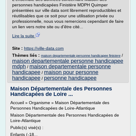
personnes handicapées Finistère MDPH Quimper
présentées sur ville data sont librement reproductibles et
réutilisables que ce soit pour une utilisation privée ou
professionnelle, nous vous remercions cependant de faire
un lien vers notre site ou d'être cité...
Lire la suite
Site :
https://ville-data.com
Thèmes liés :
/
maison departementale personne handicapee finistere
maison departementale personne handicapee
mdph
maison departementale personne
/
handicapee
maison pour personne
/
handicapee
personne handicapee
/
Maison Départementale des Personnes
Handicapées de Loire ...
Accueil » Organisme » Maison Départementale des
Personnes Handicapées de Loire-Atlantique
Maison Départementale des Personnes Handicapées de
Loire-Atlantique
Public(s) visé(s) :
Enfants (-18...