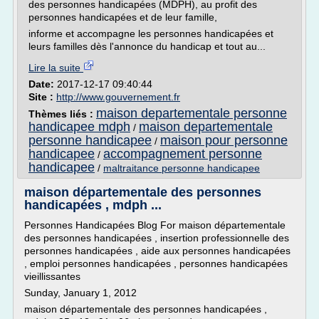
des personnes handicapées (MDPH), au profit des
personnes handicapées et de leur famille,
informe et accompagne les personnes handicapées et
leurs familles dès l'annonce du handicap et tout au...
Lire la suite
Date:
2017-12-17 09:40:44
Site :
http://www.gouvernement.fr
maison departementale personne
Thèmes liés :
handicapee mdph
maison departementale
/
personne handicapee
maison pour personne
/
handicapee
accompagnement personne
/
handicapee
/
maltraitance personne handicapee
maison départementale des personnes
handicapées , mdph ...
Personnes Handicapées Blog For maison départementale
des personnes handicapées , insertion professionnelle des
personnes handicapées , aide aux personnes handicapées
, emploi personnes handicapées , personnes handicapées
vieillissantes
Sunday, January 1, 2012
maison départementale des personnes handicapées ,