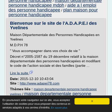
personne handicapee
maison departementale
/
personne handicapee mdph
aide a l emploi
/
des personne handicapee
plan maison pour
/
personne handicapee
Bienvenue sur le site de l'A.D.A.P.E.I des
Yvelines
Maison Départementale des Personnes Handicapées en
Yvelines
M.D.P.H 78
" Vous accompagner dans vos choix de vie "
Décret n°2005-1587 du 19 décembre relatif à la maison
départementale des personnes handicapées et modifiant
le code de l'action sociale et des familles (partie ...
Lire la suite
Date:
2015-12-10 10:43:04
Site :
http://www.adapei78.com
Thèmes liés :
maison departementale personne handicapee
maison departementale personne
/
yvelines
handicapee demarche
maison
/
En poursuivant votre navigation sur ce site, vous acceptez
X
departementale personne handicapee mdph
l'utilisation de cookies pour vous proposer des contenus et
/
services adaptés à vos centres d'intérêts.
maison departementale personne handicapee
En savoir plus