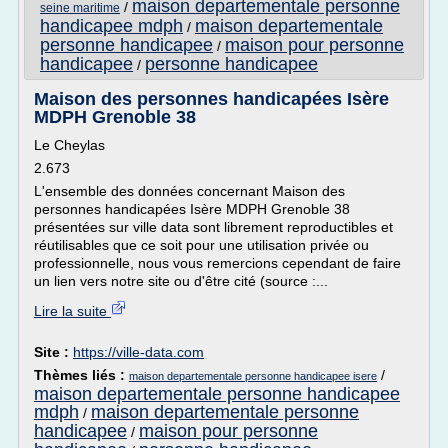
maison departementale personne
/
seine maritime
handicapee mdph
maison departementale
/
personne handicapee
maison pour personne
/
handicapee
personne handicapee
/
Maison des personnes handicapées Isère
MDPH Grenoble 38
Le Cheylas
2.673
L'ensemble des données concernant Maison des
personnes handicapées Isère MDPH Grenoble 38
présentées sur ville data sont librement reproductibles et
réutilisables que ce soit pour une utilisation privée ou
professionnelle, nous vous remercions cependant de faire
un lien vers notre site ou d'être cité (source :...
Lire la suite
Site :
https://ville-data.com
Thèmes liés :
/
maison departementale personne handicapee isere
maison departementale personne handicapee
mdph
maison departementale personne
/
handicapee
maison pour personne
/