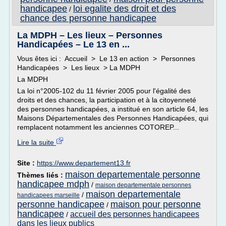
handicapee
loi egalite des droit et des
/
chance des personne handicapee
La MDPH – Les lieux – Personnes
Handicapées – Le 13 en ...
Vous êtes ici : Accueil > Le 13 en action > Personnes
Handicapées > Les lieux > La MDPH
La MDPH
La loi n°2005-102 du 11 février 2005 pour l'égalité des
droits et des chances, la participation et à la citoyenneté
des personnes handicapées, a institué en son article 64, les
Maisons Départementales des Personnes Handicapées, qui
remplacent notamment les anciennes COTOREP...
Lire la suite
Site :
https://www.departement13.fr
maison departementale personne
Thèmes liés :
handicapee mdph
/
maison departementale personnes
maison departementale
/
handicapees marseille
personne handicapee
maison pour personne
/
handicapee
accueil des personnes handicapees
/
dans les lieux publics