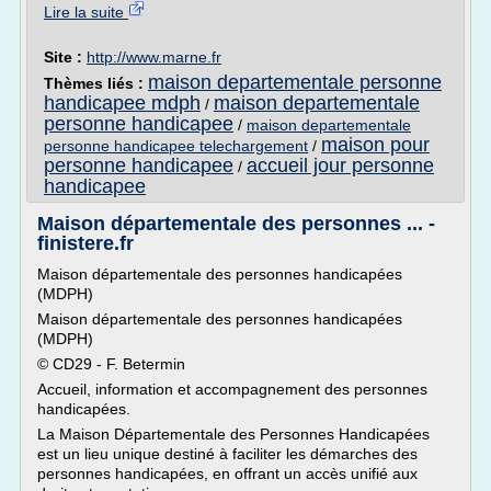
Lire la suite
Site :
http://www.marne.fr
maison departementale personne
Thèmes liés :
handicapee mdph
maison departementale
/
personne handicapee
/
maison departementale
maison pour
personne handicapee telechargement
/
personne handicapee
accueil jour personne
/
handicapee
Maison départementale des personnes ... -
finistere.fr
Maison départementale des personnes handicapées
(MDPH)
Maison départementale des personnes handicapées
(MDPH)
© CD29 - F. Betermin
Accueil, information et accompagnement des personnes
handicapées.
La Maison Départementale des Personnes Handicapées
est un lieu unique destiné à faciliter les démarches des
personnes handicapées, en offrant un accès unifié aux