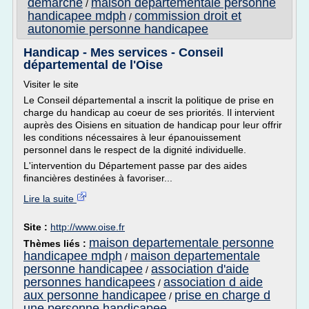
demarche
maison departementale personne
/
handicapee mdph
commission droit et
/
autonomie personne handicapee
Handicap - Mes services - Conseil
départemental de l'Oise
Visiter le site
Le Conseil départemental a inscrit la politique de prise en
charge du handicap au coeur de ses priorités. Il intervient
auprès des Oisiens en situation de handicap pour leur offrir
les conditions nécessaires à leur épanouissement
personnel dans le respect de la dignité individuelle.
L'intervention du Département passe par des aides
financières destinées à favoriser...
Lire la suite
Site :
http://www.oise.fr
maison departementale personne
Thèmes liés :
handicapee mdph
maison departementale
/
personne handicapee
association d'aide
/
personnes handicapees
association d aide
/
aux personne handicapee
prise en charge d
/
une personne handicapee