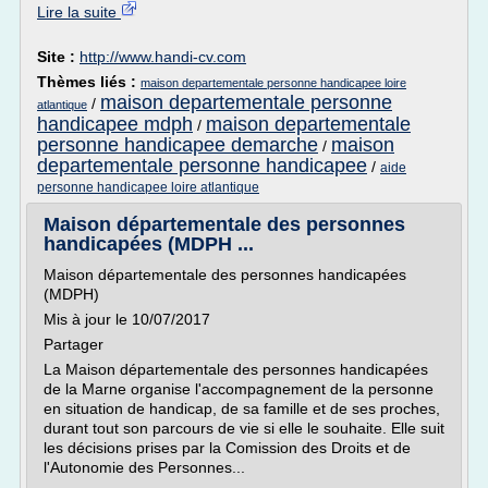
Lire la suite
Site :
http://www.handi-cv.com
Thèmes liés :
maison departementale personne handicapee loire
maison departementale personne
/
atlantique
handicapee mdph
maison departementale
/
personne handicapee demarche
maison
/
departementale personne handicapee
/
aide
personne handicapee loire atlantique
Maison départementale des personnes
handicapées (MDPH ...
Maison départementale des personnes handicapées
(MDPH)
Mis à jour le 10/07/2017
Partager
La Maison départementale des personnes handicapées
de la Marne organise l'accompagnement de la personne
en situation de handicap, de sa famille et de ses proches,
durant tout son parcours de vie si elle le souhaite. Elle suit
les décisions prises par la Comission des Droits et de
l'Autonomie des Personnes...