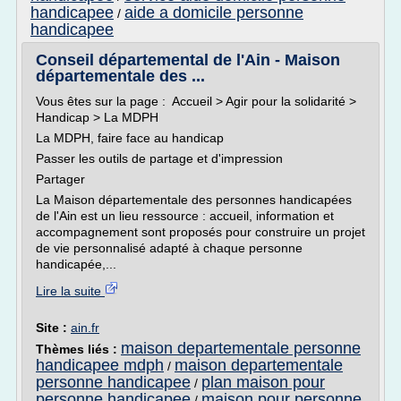
handicapee
aide a domicile personne
/
handicapee
Conseil départemental de l'Ain - Maison
départementale des ...
Vous êtes sur la page : Accueil > Agir pour la solidarité >
Handicap > La MDPH
La MDPH, faire face au handicap
Passer les outils de partage et d'impression
Partager
La Maison départementale des personnes handicapées
de l'Ain est un lieu ressource : accueil, information et
accompagnement sont proposés pour construire un projet
de vie personnalisé adapté à chaque personne
handicapée,...
Lire la suite
Site :
ain.fr
maison departementale personne
Thèmes liés :
handicapee mdph
maison departementale
/
personne handicapee
plan maison pour
/
personne handicapee
maison pour personne
/