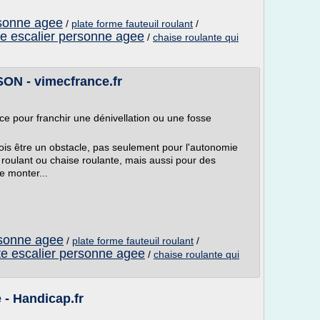
rsonne agee
/
plate forme fauteuil roulant
/
e escalier personne agee
/
chaise roulante qui
N - vimecfrance.fr
ce pour franchir une dénivellation ou une fosse
ois être un obstacle, pas seulement pour l'autonomie
 roulant ou chaise roulante, mais aussi pour des
e monter...
rsonne agee
/
plate forme fauteuil roulant
/
e escalier personne agee
/
chaise roulante qui
 - Handicap.fr