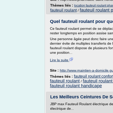
Thèmes liés :
location fauteuil roulant ph
fauteuil roulant
fauteuil roulant
/
Quel fauteuil roulant pour que
Ce fauteuil roulant permet de se déplac
rester longtemps en position assise san
Une personne âgée peut donc faire une s
dernier évite de multiples transferts de 
fauteuil roulant dispose de plusieurs f
une position...
Lire la suite
Site :
http://www.maintien-a-domicile.g
fauteuil roulant conf
Thèmes liés :
fauteuil roulant
fauteuil roula
/
fauteuil roulant handicape
Les Meilleurs Ceintures De Sé
JBP max Fauteuil Roulant électrique d
électrique de...