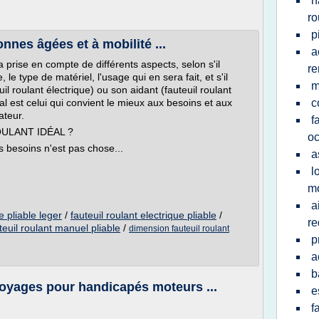
h
ro
p
nnes âgées et à mobilité ...
a
a prise en compte de différents aspects, selon s'il
r
e, le type de matériel, l'usage qui en sera fait, et s'il
m
il roulant électrique) ou son aidant (fauteuil roulant
éal est celui qui convient le mieux aux besoins et aux
c
ateur.
f
ULANT IDÉAL ?
oc
s besoins n'est pas chose...
a
l
mo
a
e pliable leger
/
fauteuil roulant electrique pliable
/
re
teuil roulant manuel pliable
/
dimension fauteuil roulant
p
a
b
oyages pour handicapés moteurs ...
e
f