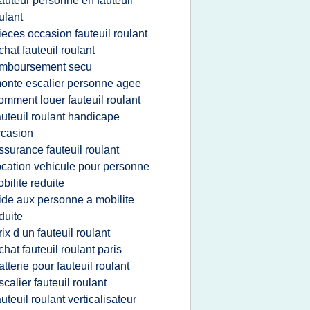
auteur personne en fauteuil
ulant
ieces occasion fauteuil roulant
chat fauteuil roulant
emboursement secu
onte escalier personne agee
omment louer fauteuil roulant
auteuil roulant handicape
casion
ssurance fauteuil roulant
ocation vehicule pour personne
bilite reduite
ide aux personne a mobilite
duite
rix d un fauteuil roulant
chat fauteuil roulant paris
atterie pour fauteuil roulant
scalier fauteuil roulant
auteuil roulant verticalisateur