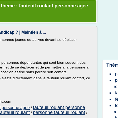
e thème : fauteuil roulant personne agee
ndicap ? | Maintien à ...
 personnes jeunes ou actives devant se déplacer
aux personnes dépendantes qui sont bien souvent des
Thèm
ermet de se déplacer et de permettre à la personne à
 position assise sans perdre son confort.
p
ieste directement dans le fauteuil roulant confort, ce
p
ro
f
f
dis.com
l
fauteuil roulant personne
ort personne agee
/
r
uteuil roulant
personne fauteuil roulant
/
/