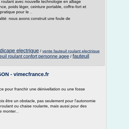
l roulant avec nouvelle technologie en alliage
ance, poids léger, ceinture portable, coffre-fort et
pratique pour le ..
alité: nous avons construit une foule de
ndicape electrique
/
vente fauteuil roulant electrique
fauteuil
teuil roulant confort personne agee
/
 - vimecfrance.fr
ce pour franchir une dénivellation ou une fosse
ois être un obstacle, pas seulement pour l'autonomie
roulant ou chaise roulante, mais aussi pour des
e monter...