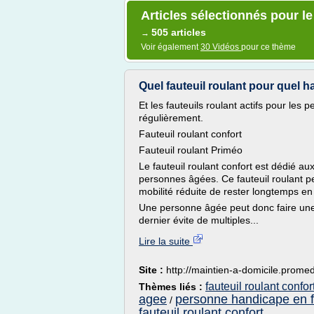
Articles sélectionnés pour l
505 articles
→
Voir également
30 Vidéos
pour ce thème
Quel fauteuil roulant pour quel ha
Et les fauteuils roulant actifs pour les
régulièrement.
Fauteuil roulant confort
Fauteuil roulant Priméo
Le fauteuil roulant confort est dédié 
personnes âgées. Ce fauteuil roulant p
mobilité réduite de rester longtemps en
Une personne âgée peut donc faire une s
dernier évite de multiples...
Lire la suite
Site :
http://maintien-a-domicile.prome
fauteuil roulant conf
Thèmes liés :
agee
personne handicape en fa
/
fauteuil roulant confort