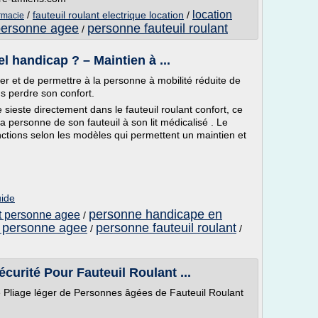
location
/
fauteuil roulant electrique location
/
armacie
 personne agee
personne fauteuil roulant
/
l handicap ? – Maintien à ...
er et de permettre à la personne à mobilité réduite de
s perdre son confort.
ieste directement dans le fauteuil roulant confort, ce
la personne de son fauteuil à son lit médicalisé . Le
onctions selon les modèles qui permettent un maintien et
uide
personne handicape en
ort personne agee
/
nt personne agee
personne fauteuil roulant
/
/
curité Pour Fauteuil Roulant ...
e Pliage léger de Personnes âgées de Fauteuil Roulant