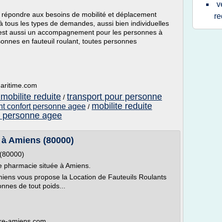
v
e répondre aux besoins de mobilité et déplacement
re
à tous les types de demandes, aussi bien individuelles
 c'est aussi un accompagnement pour les personnes à
sonnes en fauteuil roulant, toutes personnes
maritime.com
mobilite reduite
transport pour personne
/
mobilite reduite
ant confort personne agee
/
nt personne agee
 à Amiens (80000)
 (80000)
e pharmacie située à Amiens.
ens vous propose la Location de Fauteuils Roulants
nnes de tout poids...
ore-amiens.com