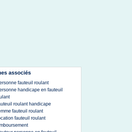
es associés
ersonne fauteuil roulant
ersonne handicape en fauteuil
ulant
auteuil roulant handicape
emme fauteuil roulant
ocation fauteuil roulant
emboursement