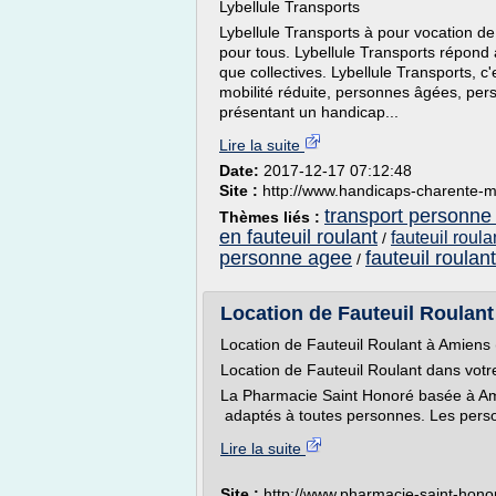
Lybellule Transports
Lybellule Transports à pour vocation d
pour tous. Lybellule Transports répond 
que collectives. Lybellule Transports,
mobilité réduite, personnes âgées, per
présentant un handicap...
Lire la suite
Date:
2017-12-17 07:12:48
Site :
http://www.handicaps-charente-
transport personne 
Thèmes liés :
en fauteuil roulant
fauteuil roul
/
personne agee
fauteuil roula
/
Location de Fauteuil Roulant
Location de Fauteuil Roulant à Amiens
Location de Fauteuil Roulant dans votr
La Pharmacie Saint Honoré basée à Ami
adaptés à toutes personnes. Les perso
Lire la suite
Site :
http://www.pharmacie-saint-hon