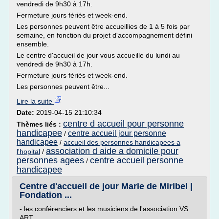
vendredi de 9h30 à 17h.
Fermeture jours fériés et week-end.
Les personnes peuvent être accueillies de 1 à 5 fois par
semaine, en fonction du projet d'accompagnement défini
ensemble.
Le centre d'accueil de jour vous accueille du lundi au
vendredi de 9h30 à 17h.
Fermeture jours fériés et week-end.
Les personnes peuvent être...
Lire la suite
Date:
2019-04-15 21:10:34
centre d accueil pour personne
Thèmes liés :
handicapee
centre accueil jour personne
/
handicapee
/
accueil des personnes handicapees a
association d aide a domicile pour
l'hopital
/
personnes agees
centre accueil personne
/
handicapee
Centre d'accueil de jour Marie de Miribel |
Fondation ...
- les conférenciers et les musiciens de l'association VS
ART,